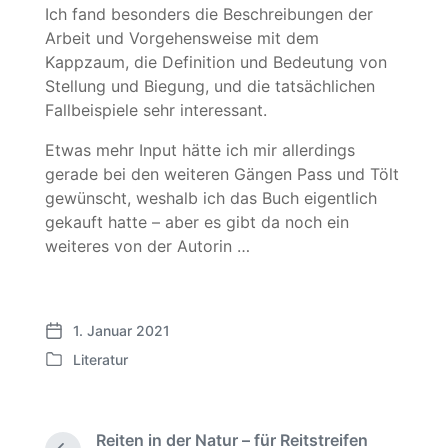
Ich fand besonders die Beschreibungen der
Arbeit und Vorgehensweise mit dem
Kappzaum, die Definition und Bedeutung von
Stellung und Biegung, und die tatsächlichen
Fallbeispiele sehr interessant.
Etwas mehr Input hätte ich mir allerdings
gerade bei den weiteren Gängen Pass und Tölt
gewünscht, weshalb ich das Buch eigentlich
gekauft hatte – aber es gibt da noch ein
weiteres von der Autorin …
1. Januar 2021
V
Literatur
e
V
r
e
ö
r
f
ö
Reiten in der Natur – für Reitstreifen
f