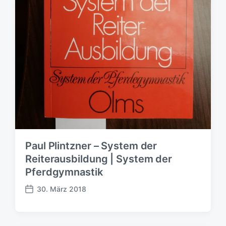
s
d
a
t
u
m
Paul Plintzner – System der
Reiterausbildung | System der
Pferdgymnastik
30. März 2018
V
e
r
ö