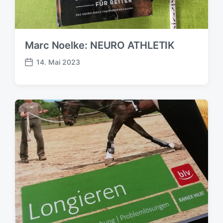
Marc Noelke: NEURO ATHLETIK
14. Mai 2023
V
e
r
ö
f
f
e
n
t
l
i
c
h
u
n