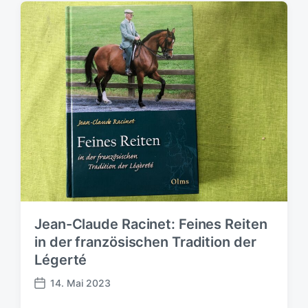
f
f
e
n
t
l
i
c
h
u
n
g
s
d
a
Jean-Claude Racinet: Feines Reiten
t
in der französischen Tradition der
u
Légerté
m
14. Mai 2023
V
e